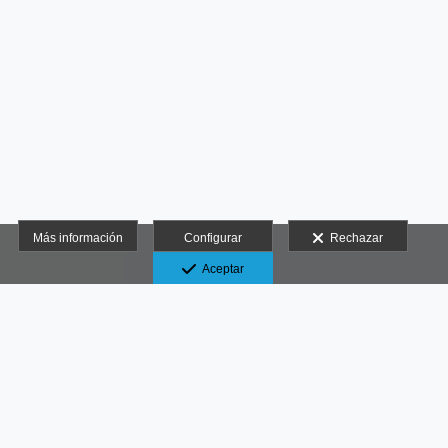
Más información
Configurar
Rechazar
Aceptar
-
Yoly Bermúdez Photography
Aviso legal