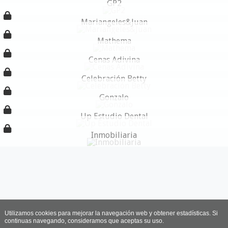
GP2
Mariangeles&Juan
Mathema
Cenas Adivina
Celebración Betty
Gonzalo
Up Estudio Dental
Inmobiliaria
Utilizamos cookies para mejorar la navegación web y obtener estadísticas. Si
continuas navegando, consideramos que aceptas su uso.